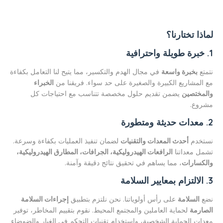
لماذا تختارنا؟
1. خبرة طويلة واحترافية
نتمتع
بخبرة واسعة
في مجال الهدم والتكسير، مما يتيح لنا التعامل بكفاءة
مع المشاريع الكبيرة والصغيرة على حد سواء. فريقنا من
الخبراء
والمختصين
يضمن تقديم حلول مخصصة تتناسب مع احتياجات كل
مشروع.
2. معدات حديثة ومتطورة
نستخدم
أحدث المعدات والتقنيات
لضمان تنفيذ العمليات بكفاءة وسرعة.
تشمل معداتنا
الرافعات الهيدروليكية، الجرافات، المطارق الهيدروليكية،
والكسارات
، مما يساهم في تحقيق نتائج دقيقة وآمنة.
3. الالتزام بمعايير السلامة
نضع
السلامة
على رأس أولوياتنا. نحن نلتزم بتطبيق
إجراءات السلامة
الصارمة
لحماية العاملين والمجتمع المحيط. نقوم بتقييم المخاطر، توفير
معدات الحماية الشخصية، واستخدام تقنيات التحكم في الغبار والضوضاء