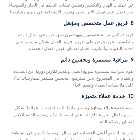
عن عمليات الهدم والتكسير وتطبيق تقنيات التحكم في الغبار والضوضاء.
نحن نعمل على تقليل الأثر البيئي وتعزيز الاستدامة في جميع مشاريعنا.
8. فريق عمل متخصص ومؤهل
فريقنا يتكون من
متخصصين ومهندسين
ذوي خبرة في مجال الهدم
والتكسير. نحن نحرص على تدريب فريق العمل بشكل مستمر على
أحدث التقنيات وأساليب العمل لضمان تقديم أفضل الخدمات.
9. مراقبة مستمرة وتحسين دائم
نقوم بمراقبة مستمرة لموقع العمل وتقديم
تقارير دورية
عن السلامة
والتقدم في المشروع. نحن ملتزمون بتحسين مستمر لممارساتنا بناءً
على ملاحظات العملاء وتقييم الأداء.
10. خدمة عملاء متميزة
نقدم
خدمة عملاء ممتازة
ونسعى دائمًا لتلبية احتياجات عملائنا بشكل
سريع وفعال. نحن هنا للإجابة على استفساراتكم وتقديم الدعم اللازم
لضمان رضاكم التام
نحن هنا لتقديم
أفضل الخدمات
في مجال الهدم والتكسير في
المنطقة
الشرقية
. اتصل بنا اليوم للحصول على استشارة مجانية وتعرف على