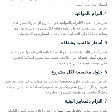
لضمان بيئة عمل آمنة.
4. التزام بالمواعيد
نحن ندرك أهمية
الالتزام بالمواعيد
في مشاريع الهدم والتكسير. لذا،
نحرص على تقديم
جداول زمنية دقيقة
لكل مشروع ونلتزم بها، مما
يساعد عملائنا على التخطيط بشكل فعال لمشاريعهم المستقبلية.
5. أسعار تنافسية وشفافة
نقدم
أسعار تنافسية
تتناسب مع الجودة العالية التي نقدمها. نحن نقدم
عروض أسعار شفافة
دون تكاليف خفية، مما يضمن لعملائنا الحصول
على قيمة حقيقية مقابل ما يدفعونه.
6. حلول مخصصة لكل مشروع
نحرص على تقديم
حلول مخصصة
تتناسب مع متطلبات كل مشروع. نحن
نتفهم أن كل مشروع هدم وتكسير له خصوصياته، لذا نقدم استراتيجيات
وحلولًا تتناسب مع طبيعة المشروع وظروفه.
7. التزام بالمعايير البيئية
نلتزم بممارسات
الحفاظ على البيئة
من خلال إعادة تدوير المواد الناتجة