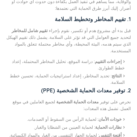
والوقاية، مما يساهم في تنفيذ العمل بكفاءة دون حدوث أي حوادث أو
أضرار. إليك أبرز طرق الحماية التي نعتمدها:
1. تقييم المخاطر وتخطيط السلامة
قبل بدء أي مشروع هدم أو تكسير، نقوم بإجراء
تقييم شامل للمخاطر
لتحديد جميع العوامل التي قد تؤثر على السلامة. يشمل ذلك تقييم الهيكل
الذي سيتم هدمه، البيئة المحيطة، وأي مخاطر محتملة تتعلق بالمواد
المستخدمة.
إجراءات التقييم
: دراسة الموقع، تحليل المخاطر المحتملة، إعداد
خطط الطوارئ.
النتائج
: تحديد المخاطر، إعداد استراتيجيات الحماية، تحسين خطط
السلامة.
2. توفير معدات الحماية الشخصية (PPE)
نحرص على توفير
معدات الحماية الشخصية
لجميع العاملين في موقع
العمل. تشمل هذه المعدات:
خوذات الأمان
: لحماية الرأس من السقوط أو الصدمات.
نظارات الحماية
: لحماية العينين من الشظايا والغبار.
أقنعة التنفس
: لحماية الجهاز التنفسي من الغبار والمواد الكيميائية.