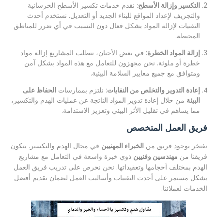
التكسير وإزالة الأسطح
: نقدم خدمات تكسير الأسطح الخرسانية
والتجريف لإعداد المواقع للبناء الجديد أو التعديل. نستخدم أحدث
التقنيات لإزالة المواد بشكل فعال دون التسبب في أي ضرر للمناطق
المحيطة.
إزالة المواد الخطرة
: في بعض الأحيان، تتطلب المشاريع إزالة مواد
خطرة أو ملوثة. نحن مجهزون للتعامل مع هذه المواد بشكل آمن
ومتوافق مع جميع معايير السلامة البيئية.
إعادة التدوير والتخلص من النفايات
: نلتزم بممارسات
الحفاظ على
البيئة
من خلال إعادة تدوير المواد الناتجة عن عمليات الهدم والتكسير،
مما يساهم في تقليل الأثر البيئي وتعزيز الاستدامة.
فريق العمل المتخصص
نفتخر بوجود فريق من
الخبراء المهنيين
في مجال الهدم والتكسير. يتكون
فريقنا من
مهندسين وفنيين
ذوي خبرة واسعة في التعامل مع مشاريع
الهدم بمختلف أحجامها وتعقيداتها. نحن نحرص على تدريب فريق العمل
بشكل مستمر على أحدث التقنيات وأساليب العمل لضمان تقديم أفضل
الخدمات لعملائنا.