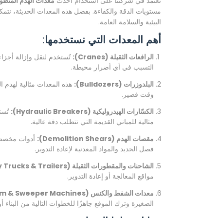
نعتمد في شركتنا على استخدام أحدث
معدات الهدم المتطو
مستويات الدقة والكفاءة. بفضل هذه المعدات الحديثة، نتمك
البيئية والسلامة العامة.
أهم المعدات التي نستخدمها:
الرافعات الثقيلة (Cranes):
تُستخدم لنقل وإزالة أجزاء
التسبب في أي أضرار محيطة.
البلدوزرات (Bulldozers):
هذه المعدات مثالية لهدم ال
وقت قصير.
الكسّارات الهيدروليكية (Hydraulic Breakers):
تُست
مثالية للمباني القديمة التي تتطلب دقة عالية.
مقصات الهدم (Demolition Shears):
أدوات مخصصة 
فصل الحديد والمواد المعدنية لإعادة التدوير.
الشاحنات والمقطورات الثقيلة (Heavy Trucks & Trailers):
مواقع المعالجة أو إعادة التدوير.
معدات الشفط والكنس (Vacuum & Sweeper Machines):
الصغيرة وترك الموقع جاهزًا للخطوات التالية من البناء أو