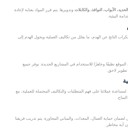
لحديد، الأبواب، النوافذ، والكابلات
وتدويرها. يتم فرز المواد بعناية لإعادة
مة البيئية.
اب الناتج عن الهدم، ما يقلل من تكاليف العملية ويحول الهدم إلى
لموقع نظيفًا وجاهزًا للاستخدام في المشاريع الجديدة. نوفر جميع
تطوير لاحق.
لمساعدة عملائنا على فهم المتطلبات والتكاليف المحتملة للعملية، مع
لمتاح.
لضمان حماية العمال، المعدات، والمباني المجاورة. يتم تدريب فريقنا
ن أية مخاطر.