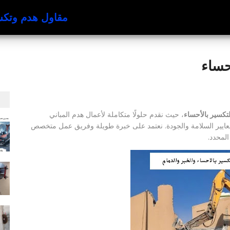
مقاول هدم وتكسير با
حساء
لتكسير بالأحساء
، حيث نقدم حلولًا متكاملة لأعمال هدم المباني
م بمعايير السلامة والجودة. نعتمد على خبرة طويلة وفريق عمل متخصص
لمحدد.