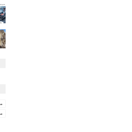
مق
مق