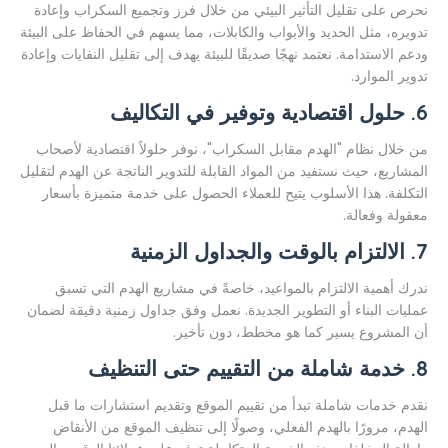
نحرص على تقليل التأثير البيئي من خلال فرز وتجميع السكراب وإعادة
تدويره، مثل الحديد والأبواب والكابلات، مما يسهم في الحفاظ على البيئة
ودعم الاستدامة. نعتمد نهجًا صديقًا للبيئة يهدف إلى تقليل النفايات وإعادة
تدوير الموارد.
6.
حلول اقتصادية وتوفير في التكاليف
من خلال نظام "الهدم مقابل السكراب"، نوفر حلولاً اقتصادية لأصحاب
المشاريع، حيث نستفيد من المواد القابلة للتدوير الناتجة عن الهدم لتقليل
التكلفة. هذا الأسلوب يتيح للعملاء الحصول على خدمة متميزة بأسعار
معقولة وفعالة.
7.
الالتزام بالوقت والجداول الزمنية
ندرك أهمية الالتزام بالمواعيد، خاصةً في مشاريع الهدم التي تسبق
عمليات البناء أو التطوير الجديدة. نعمل وفق جداول زمنية دقيقة لضمان
أن المشروع يسير كما هو مخطط، دون تأخير.
8.
خدمة شاملة من التقييم حتى التنظيف
نقدم خدمات شاملة تبدأ من تقييم الموقع وتقديم استشارات ما قبل
الهدم، مرورًا بالهدم الفعلي، وصولًا إلى تنظيف الموقع من الأنقاض