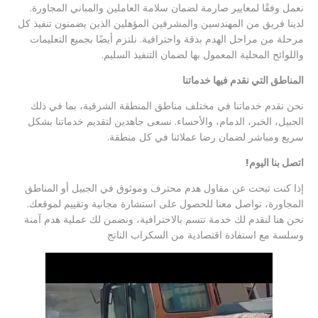
نعمل وفقًا لمعايير صارمة لضمان سلامة العاملين والمباني المجاورة.
لدينا فريق من المهندسين والمشرفين المؤهلين الذين يضمنون تنفيذ كل
مرحلة من مراحل الهدم بدقة واحترافية. نلتزم أيضًا بجميع التعليمات
واللوائح المحلية المعمول بها لضمان التنفيذ السليم.
المناطق التي نقدم فيها خدماتنا
نحن نقدم خدماتنا في مختلف مناطق المنطقة الشرقية، بما في ذلك
الجبيل، الخبر، الدمام، والأحساء. نسعى جاهدين لتقديم خدماتنا بشكل
سريع ومباشر لضمان رضا عملائنا في كل منطقة.
اتصل بنا اليوم!
إذا كنت تبحث عن مقاول هدم محترف وموثوق في الجبيل أو المناطق
المجاورة، تواصل معنا للحصول على استشارة مجانية وتقييم لموقعك.
نحن هنا لنقدم لك خدمة تتسم بالاحترافية، ونضمن لك عملية هدم آمنة
وسلسة مع استفادة اقتصادية من السكراب الناتج