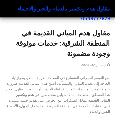
مقاول هدم وتكسير بالدمام والخبر والاحساء
0548777879
مقاول هدم المباني القديمة في
المنطقة الشرقية: خدمات موثوقة
وجودة مضمونة
ديسمبر 02, 2024
مع التوسع العمراني المتسارع في المملكة العربية السعودية وازدياد
الحاجة إلى تجديد المباني والمنشآت، أصبح هدم المباني القديمة ضرورة
حتمية لتوفير المساحات المناسبة للبناء الحديث أو التطوير العقاري. ومن
هذا المنطلق، نقدم خدماتنا كمقاولين متخصصين في
هدم وتكسير
المباني القديمة
مقابل السكراب، مع الحرص على تقديم خدمة متميزة
تلبي احتياجات العملاء في المنطقة الشرقية، بما يشمل
الجبيل، الأحساء،
الخبر، والدمام
.