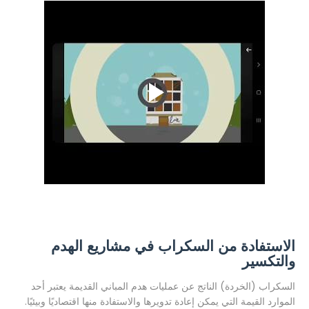
الاستفادة من السكراب في مشاريع الهدم
والتكسير
السكراب (الخردة) الناتج عن عمليات هدم المباني القديمة يعتبر أحد
الموارد القيمة التي يمكن إعادة تدويرها والاستفادة منها اقتصاديًا وبيئيًا.